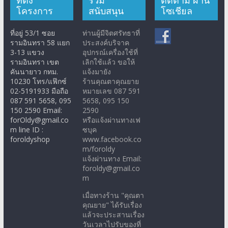
ที่ตั้ง
ร่วม
ติดตาม ผ่าน
โครงการ
สนับสนุน
โซเชียล
ที่อยู่ 53/1 ซอย
ท่านผู้มีจิตศรัทธาที่
รามอินทรา 58 แยก
ประสงค์บริจาค
3-13 แขวง
อุปกรณ์เครื่องใช้ที่
รามอินทรา เขต
เลิกใช้แล้ว ขอให้
คันนายาว กทม.
แจ้งมายัง
10230 โทร/แฟ๊กซ์
ร้านคุณตาคุณยาย
02-5191933 มือถือ
หมายเลข 087 591
087 591 5658, 095
5658, 095 150
150 2590 Email:
2590
forOldy@gmail.co
หรือแจ้งผ่านทางเฟ
m line ID :
ซบุค
foroldyshop
www.facebook.co
m/foroldy
แจ้งผ่านทาง Email:
foroldy@gmail.co
m
เมื่อทางร้าน "คุณตา
คุณยาย" ได้รับเรื่อง
แล้วจะประสานเรื่อง
วันเวลาไปรับของที่