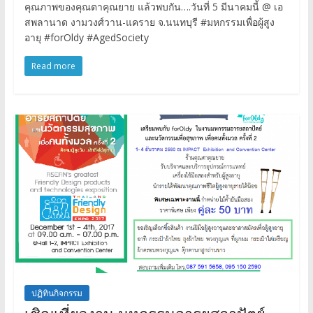
คุณภาพของคุณตาคุณยาย แล้วพบกัน….วันที่ 5 มีนาคมนี้ @ เอ
สพลานาด งามวงศ์วาน-แคราย จ.นนทบุรี #มหกรรมเพื่อผู้สูง
อายุ #forOldy #AgedSociety
Read more
ปฏิทินกิจกรรม