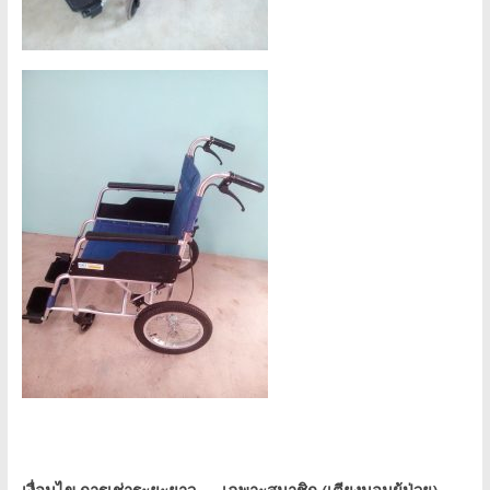
เงื่อนไข การเช่าระยะยาว
– เฉพาะสมาชิก (เตียงนอนผู้ป่วย)