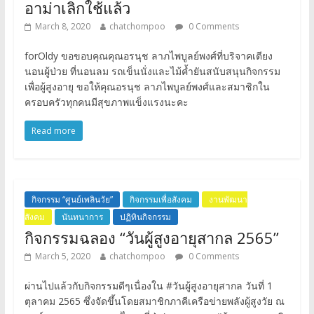
อาม่าเลิกใช้แล้ว
March 8, 2020
chatchompoo
0 Comments
forOldy ขอขอบคุณคุณอรนุช ลาภไพบูลย์พงศ์ที่บริจาคเตียง
นอนผู้ป่วย ที่นอนลม รถเข็นนั่งและไม้ค้ำยันสนับสนุนกิจกรรม
เพื่อผู้สูงอายุ ขอให้คุณอรนุช ลาภไพบูลย์พงศ์และสมาชิกใน
ครอบครัวทุกคนมีสุขภาพแข็งแรงนะคะ
Read more
กิจกรรม “ศูนย์เพลินวัย”
กิจกรรมเพื่อสังคม
งานพัฒนา
สังคม
นันทนาการ
ปฏิทินกิจกรรม
กิจกรรมฉลอง “วันผู้สูงอายุสากล 2565”
March 5, 2020
chatchompoo
0 Comments
ผ่านไปแล้วกับกิจกรรมดีๆเนื่องใน #วันผู้สูงอายุสากล วันที่ 1
ตุลาคม 2565 ซึ่งจัดขึ้นโดยสมาชิกภาคีเครือข่ายพลังผู้สูงวัย ณ