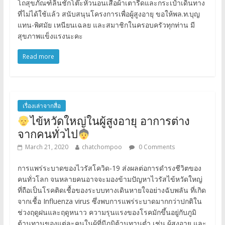
โถสุขภัณฑ์ลิ้นชักโต๊ะหัวนอนเสื้อผ้าเตารีดและกระเป๋าเดินทาง
ที่ไม่ได้ใช้แล้ว สนับสนุนโครงการเพื่อผู้สูงอายุ ขอให้พล.ท.บุญ
แทน-พิศมัย เหนียนเฉลย และสมาชิกในครอบครัวทุกท่าน มี
สุขภาพแข็งแรงนะคะ
Read more
เรื่องเล่าจากสื่อ
ไข้หวัดใหญ่ในผู้สูงอายุ อาการต่าง
จากคนทั่วไป
March 21, 2020
chatchompoo
0 Comments
การแพร่ระบาดของไวรัสโควิด-19 ส่งผลต่อการดำรงชีวิตของ
คนทั่วโลก จนหลายคนอาจจะมองข้ามปัญหาไวรัสไข้หวัดใหญ่
ที่ถือเป็นโรคติดเชื้อของระบบทางเดินหายใจอย่างฉับพลัน ที่เกิด
จากเชื้อ Influenza virus ซึ่งพบการแพร่ระบาดมากกว่าปกติใน
ช่วงฤดูฝนและฤดูหนาว ความรุนแรงของโรคมักขึ้นอยู่กับภูมิ
ต้านทานของแต่ละคนในผู้ที่มีภูมิต้านทานต่ำ เช่น ผู้สูงอายุ และ