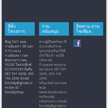
ที่ตั้ง
ร่วม
ติดตาม ผ่าน
โครงการ
สนับสนุน
โซเชียล
ที่อยู่ 53/1 ซอย
ท่านผู้มีจิตศรัทธาที่
รามอินทรา 58 แยก
ประสงค์บริจาค
3-13 แขวง
อุปกรณ์เครื่องใช้ที่
รามอินทรา เขต
เลิกใช้แล้ว ขอให้
คันนายาว กทม.
แจ้งมายัง
10230 โทร/แฟ๊กซ์
ร้านคุณตาคุณยาย
02-5191933 มือถือ
หมายเลข 087 591
087 591 5658, 095
5658, 095 150
150 2590 Email:
2590
forOldy@gmail.co
หรือแจ้งผ่านทางเฟ
m line ID :
ซบุค
foroldyshop
www.facebook.co
m/foroldy
แจ้งผ่านทาง Email:
foroldy@gmail.co