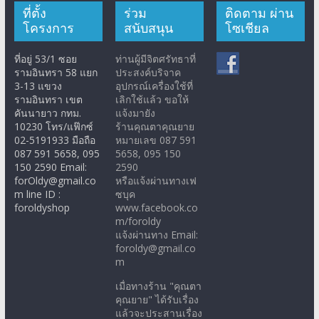
ที่ตั้ง
ร่วม
ติดตาม ผ่าน
โครงการ
สนับสนุน
โซเชียล
ที่อยู่ 53/1 ซอย
ท่านผู้มีจิตศรัทธาที่
รามอินทรา 58 แยก
ประสงค์บริจาค
3-13 แขวง
อุปกรณ์เครื่องใช้ที่
รามอินทรา เขต
เลิกใช้แล้ว ขอให้
คันนายาว กทม.
แจ้งมายัง
10230 โทร/แฟ๊กซ์
ร้านคุณตาคุณยาย
02-5191933 มือถือ
หมายเลข 087 591
087 591 5658, 095
5658, 095 150
150 2590 Email:
2590
forOldy@gmail.co
หรือแจ้งผ่านทางเฟ
m line ID :
ซบุค
foroldyshop
www.facebook.co
m/foroldy
แจ้งผ่านทาง Email:
foroldy@gmail.co
m
เมื่อทางร้าน "คุณตา
คุณยาย" ได้รับเรื่อง
แล้วจะประสานเรื่อง