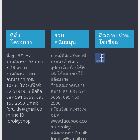
ที่ตั้ง
ร่วม
ติดตาม ผ่าน
โครงการ
สนับสนุน
โซเชียล
ที่อยู่ 53/1 ซอย
ท่านผู้มีจิตศรัทธาที่
รามอินทรา 58 แยก
ประสงค์บริจาค
3-13 แขวง
อุปกรณ์เครื่องใช้ที่
รามอินทรา เขต
เลิกใช้แล้ว ขอให้
คันนายาว กทม.
แจ้งมายัง
10230 โทร/แฟ๊กซ์
ร้านคุณตาคุณยาย
02-5191933 มือถือ
หมายเลข 087 591
087 591 5658, 095
5658, 095 150
150 2590 Email:
2590
forOldy@gmail.co
หรือแจ้งผ่านทางเฟ
m line ID :
ซบุค
foroldyshop
www.facebook.co
m/foroldy
แจ้งผ่านทาง Email:
foroldy@gmail.co