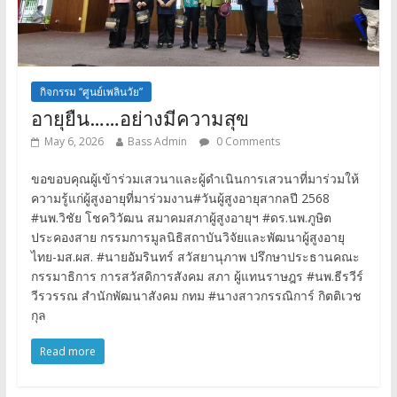
กิจกรรม “ศูนย์เพลินวัย”
อายุยืน……อย่างมีความสุข
May 6, 2026
Bass Admin
0 Comments
ขอขอบคุณผู้เข้าร่วมเสวนาและผู้ดำเนินการเสวนาที่มาร่วมให้
ความรู้แก่ผู้สูงอายุที่มาร่วมงาน#วันผู้สูงอายุสากลปี 2568
#นพ.วิชัย โชควิวัฒน สมาคมสภาผู้สูงอายุฯ #ดร.นพ.ภูษิต
ประคองสาย กรรมการมูลนิธิสถาบันวิจัยและพัฒนาผู้สูงอายุ
ไทย-มส.ผส. #นายอัมรินทร์ สวัสยานุภาพ ปรึกษาประธานคณะ
กรรมาธิการ การสวัสดิการสังคม สภา ผู้แทนราษฎร #นพ.ธีรวีร์
วีรวรรณ สำนักพัฒนาสังคม กทม #นางสาวกรรณิการ์ กิตติเวช
กุล
Read more