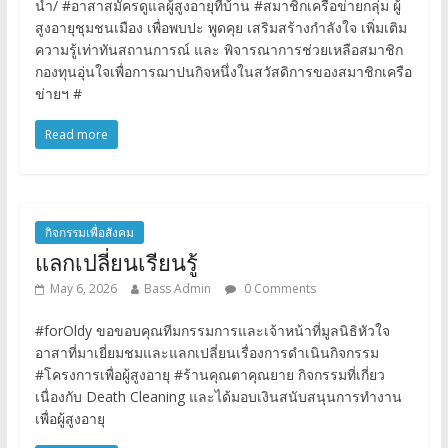
นำ/ #อาสาสมัครดูแลผู้สูงอายุที่บ้าน #สมาชิกเครือข่ายกลุ่ม ผู้
สูงอายุชุมชนเมือง เพื่อพบปะ พูดคุย เสริมสร้างกำลังใจ เพิ่มเติม
ความรู้เท่าทันสถานการณ์ และ พิจารณาการช่วยเหลือสมาชิก
กองทุนอุ่นใจเพื่อการฌาปนกิจหนึ่งในสวัสดิการของสมาชิกเครือ
ข่ายฯ #
Read more
กิจกรรมเพื่อสังคม
แลกเปลี่ยนเรียนรู้
May 6, 2026
Bass Admin
0 Comments
#forOldy ขอขอบคุณทีมกรรมการและเจ้าหน้าที่มูลนิธิหัวใจ
อาสาที่มาเยี่ยมชมและแลกเปลี่ยนเรื่องการดำเนินกิจกรรม
#โครงการเพื่อผู้สูงอายุ #ร้านคุณตาคุณยาย กิจกรรมที่เกี่ยว
เนื่องกับ Death Cleaning และได้มอบเงินสนับสนุนการทำงาน
เพื่อผู้สูงอายุ