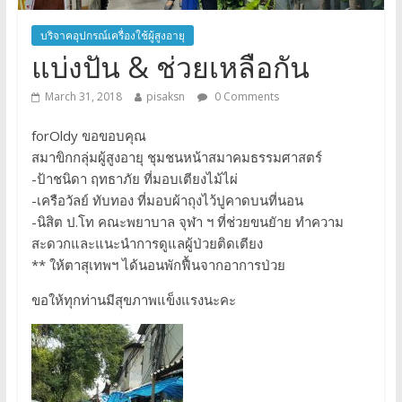
บริจาคอุปกรณ์เครื่องใช้ผู้สูงอายุ
แบ่งปัน & ช่วยเหลือกัน
March 31, 2018
pisaksn
0 Comments
forOldy ขอขอบคุณ
สมาขิกกลุ่มผู้สูงอายุ ชุมชนหน้าสมาคมธรรมศาสตร์
-ป้าชนิดา ฤทธาภัย ที่มอบเตียงไม้ไผ่
-เครือวัลย์ ทับทอง ที่มอบผ้าถุงไว้ปูคาดบนที่นอน
-นิสิต ป.โท คณะพยาบาล จุฬา ฯ ที่ช่วยขนยัาย ทำความ
สะดวกและแนะนำการดูแลผู้ป่วยติดเตียง
** ให้ตาสุเทพฯ ได้นอนพักฟื้นจากอาการป่วย
ขอให้ทุกท่านมีสุขภาพแข็งแรงนะคะ