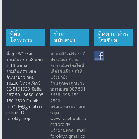
ที่ตั้ง
ร่วม
ติดตาม ผ่าน
โครงการ
สนับสนุน
โซเชียล
ที่อยู่ 53/1 ซอย
ท่านผู้มีจิตศรัทธาที่
รามอินทรา 58 แยก
ประสงค์บริจาค
3-13 แขวง
อุปกรณ์เครื่องใช้ที่
รามอินทรา เขต
เลิกใช้แล้ว ขอให้
คันนายาว กทม.
แจ้งมายัง
10230 โทร/แฟ๊กซ์
ร้านคุณตาคุณยาย
02-5191933 มือถือ
หมายเลข 087 591
087 591 5658, 095
5658, 095 150
150 2590 Email:
2590
forOldy@gmail.co
หรือแจ้งผ่านทางเฟ
m line ID :
ซบุค
foroldyshop
www.facebook.co
m/foroldy
แจ้งผ่านทาง Email:
foroldy@gmail.co