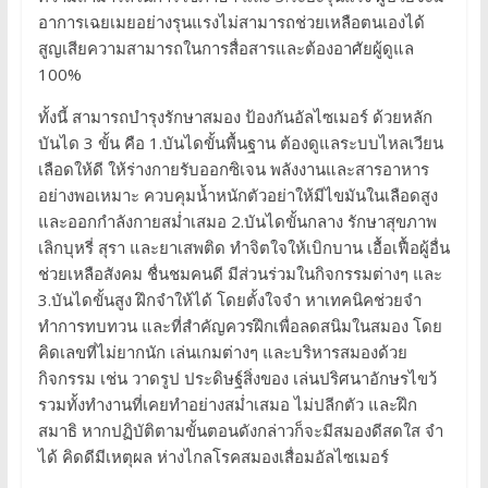
อาการเฉยเมยอย่างรุนแรงไม่สามารถช่วยเหลือตนเองได้
สูญเสียความสามารถในการสื่อสารและต้องอาศัยผู้ดูแล
100%
ทั้งนี้ สามารถบำรุงรักษาสมอง ป้องกันอัลไซเมอร์ ด้วยหลัก
บันได 3 ขั้น คือ 1.บันไดขั้นพื้นฐาน ต้องดูแลระบบไหลเวียน
เลือดให้ดี ให้ร่างกายรับออกซิเจน พลังงานและสารอาหาร
อย่างพอเหมาะ ควบคุมน้ำหนักตัวอย่าให้มีไขมันในเลือดสูง
และออกกำลังกายสม่ำเสมอ 2.บันไดขั้นกลาง รักษาสุขภาพ
เลิกบุหรี่ สุรา และยาเสพติด ทำจิตใจให้เบิกบาน เอื้อเฟื้อผู้อื่น
ช่วยเหลือสังคม ชื่นชมคนดี มีส่วนร่วมในกิจกรรมต่างๆ และ
3.บันไดขั้นสูง ฝึกจำให้ได้ โดยตั้งใจจำ หาเทคนิคช่วยจำ
ทำการทบทวน และที่สำคัญควรฝึกเพื่อลดสนิมในสมอง โดย
คิดเลขที่ไม่ยากนัก เล่นเกมต่างๆ และบริหารสมองด้วย
กิจกรรม เช่น วาดรูป ประดิษฐ์สิ่งของ เล่นปริศนาอักษรไขว้
รวมทั้งทำงานที่เคยทำอย่างสม่ำเสมอ ไม่ปลีกตัว และฝึก
สมาธิ หากปฏิบัติตามขั้นตอนดังกล่าวก็จะมีสมองดีสดใส จำ
ได้ คิดดีมีเหตุผล ห่างไกลโรคสมองเสื่อมอัลไซเมอร์