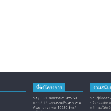
ที่ตั้งโครงการ
ร่วมสนับ
ที่อยู่ 53/1 ซอยรามอินทรา 58
ท่านผู้มีจิตศร
แยก 3-13 แขวงรามอินทรา เขต
บริจาคอุปกรณ์เ
คันนายาว กทม. 10230 โทร/
แล้ว ขอให้แจ้