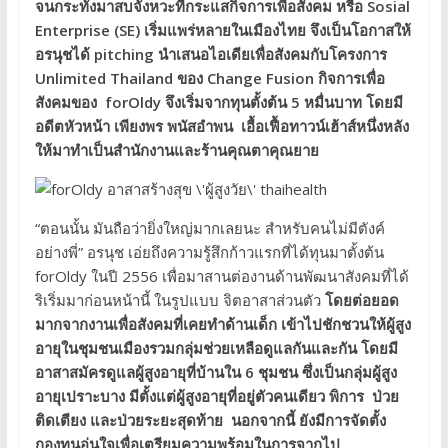
จนกระทั่งมาสบจังหวะที่กระแสกิจการเพื่อสังคม หรือ Sosial
Enterprise (SE) เริ่มแพร่หลายในเมืองไทย จึงเป็นโอกาสให้
อรนุชได้ pitching นำเสนอไอเดียเพื่อสังคมกับโครงการ
Unlimited Thailand ของ Change Fusion กิจการเพื่อ
สังคมของ forOldy จึงเริ่มจากทุนตั้งต้น 5 หมื่นบาท โดยมี
อดีตหัวหน้า เพียงพร พนัสอำพน เอื้อเฟื้อทาวน์เฮ้าส์หนึ่งหลัง
ให้มาทำเป็นสำนักงานและร้านคุณตาคุณยาย
“ตอนนั้น มันถือว่ายิ่งใหญ่มากเลยนะ สำหรับคนไม่มีตังค์
อย่างพี่” อรนุช เอ่ยถึงความรู้สึกก้าวแรกที่ได้ทุนมาตั้งต้น
forOldy ในปี 2556 เพื่อมาสานต่องานด้านพัฒนาสังคมที่ได้
ริเริ่มมาก่อนหน้านี้ ในรูปแบบ จิตอาสาส่วนตัว
โดยต่อยอด
มากจากงานเพื่อสังคมที่เคยทำด้านเด็ก เข้าไปชักชวนให้ผู้สูง
อายุในชุมชนเมืองรวมกลุ่มช่วยเหลือดูแลกันและกัน โดยมี
อาสาสมัครดูแลผู้สูงอายุที่บ้านใน 6 ชุมชน ซึ่งเป็นกลุ่มผู้สูง
อายุเปราะบาง มีตั้งแต่ผู้สูงอายุที่อยู่ตัวคนเดียว พิการ ป่วย
ติดเตียง และป่วยระยะสุดท้าย นอกจากนี้ ยังมีการจัดตั้ง
กองทุนอุ่นใจเพื่อเตรียมความพร้อมในการจากไป