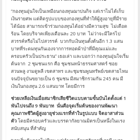
“กองทุนอุ่นใจเป็นเหมือนกองทุนฌาปนกิจ แต่เราไม่ได้เก็บ
เงินรายศพ แต่คิดรูปแบบของกองทุนที่ทำให้ผู้สูงอายุที่มีราย
ได้น้อย สามารถเข้าร่วมกองทุนได้อย่างมีความสุข ไม่เดือด
ร้อน โดยบริจาคเพียงเดือนละ 20 บาท ไม่ว่าจะมีใครไป
สวรรค์หรือไม่ไปสวรรค์ บวกกับเงินทุนตั้งต้นอีก 1.3 แสน
บาทที่ระดมทุนกันเองจากการทอดผ้าป่าที่มีคุณแม่และ
ครอบครัวเป็นประธาน” เธอเล่า และบอกว่า กองทุนอุ่นใจเริ่ม
ต้นจาก 2 ชุมชนแรก คือ ชุมชนหน้าธรรมศาสตร์ ซอย
สวนพลู งามดูพลี เขตสาทร และชุมชนพูนทรัพย์เขตสายไหม
จนปัจจุบันขยายเป็น 6 ชุมชน มีสมาชิกรวมกัน 245 คน มี
เงินในกองทุน 2.6 แสนบาท โดยมีการ
ช่วยเหลือเงินเมื่อสมาชิกเสียชีวิตแบบตามขั้นบันไดตั้งแต่ 1
พันไปจนถึง 9 พันบาท นั่นคือจุดเริ่มต้นของงานพัฒนา
คุณภาพชีวิตผู้สูงอายุช่วงแรกที่ทำในรูปแบบ จิตอาสาส่วน
ตัว
โดยมีครอบครัวและบรรดากัลยาณมิตรเป็นหนึ่งในแรง
สนับสนุน ที่สำคัญ