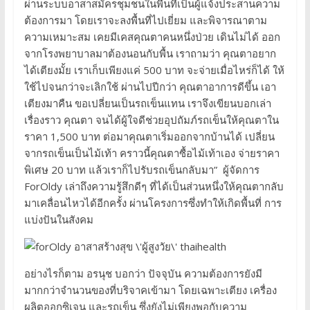
ผ่านระบบอาสาสมัครชุมชนในพื้นที่เป็นผู้แจ้งประสานความ
ต้องการมา โดยเราจะลงพื้นที่ไปเยี่ยม และพิจารณาตาม
ความเหมาะสม เคยมีเคสคุณตาคนหนึ่งป่วย เดินไม่ได้ ออก
จากโรงพยาบาลมาต้องนอนกับพื้น เราถามว่า คุณตาอยาก
ได้เตียงมั้ย เราเก็บเพียงแค่ 500 บาท จะจ่ายเมื่อไหร่ก็ได้ ให้
ใช้ไปจนกว่าจะเลิกใช้ ผ่านไปปีกว่า คุณตาอาการดีขึ้น เอา
เตียงมาคืน ขอเปลี่ยนเป็นรถเข็นแทน เราจึงเขียนบอกเล่า
เรื่องราว คุณตา จนได้ผู้ใจดีช่วยอุปถัมภ์รถเข็นให้คุณตาใน
ราคา 1,500 บาท ต่อมาคุณตาเริ่มออกจากบ้านได้ เปลี่ยน
จากรถเข็นเป็นไม้เท้า คราวนี้คุณตาซื้อไม้เท้าเอง จ่ายราคา
พิเศษ 20 บาท แล้วเราก็ไปรับรถเข็นกลับมา” ผู้จัดการ
ForOldy เล่าถึงความรู้สึกดีๆ ที่ได้เป็นส่วนหนึ่งให้คุณตากลับ
มาเคลื่อนไหวได้อีกครั้ง ผ่านโครงการซึ่งทำให้เกิดพื้นที่ การ
แบ่งปันในสังคม
อย่างไรก็ตาม อรนุช บอกว่า ปัจจุบัน ความต้องการยังมี
มากกว่าจำนวนของที่บริจาคเข้ามา โดยเฉพาะเตียง เครื่อง
ผลิตออกซิเจน และรถเข็น ซึ่งยังไม่เพียงพอกับความ