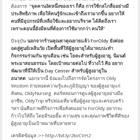
ต้องการ
“จุดคานงัดหนึ่งของเรา ก็คือ การใช้กลไกสื่ออย่างมี
ประสิทธิภาพ เพื่อให้คนรู้จักและเข้าถึงเรามากขึ้น อยากให้
คนที่มีอุปกรณ์ที่เหลือใช้และอยากบริจาค ได้คิดถึงเรา
เพราะตอนนี้ยังมีคนที่ต้องการใช้มากกว่า คนให้”
ปัจจุบัน
นอกจากร้านคุณตาคุณยายแล้ว ForOldy ยังต่อย
อดสู่ศูนย์เพลินวัย เปิดพื้นที่ให้ผู้สูงอายุได้มาพบปะทำ
กิจกรรมร่วมกัน ทุกเดือน เช่น โยคะสำหรับผู้สูงอายุ, นิมนต์
พระมาสอนธรรมะ โดยเป้าหมายต่อไป ที่วางไว้ คือ อยาก
พัฒนาที่นี่ให้เป็น Day Center สำหรับผู้สูงอายุใน
อนาคต
นอกจากนี้ ยังมองไปถึงการจัดโครงการ Oldy
Wisdom ถ่ายทอดความรู้และภูมิปัญญา ของผู้สูงอายุแก่
สังคม, OldyNursing คอร์สสอนการดูแลผู้สูงอายุอย่างมือ
อาชีพ, OldyTrip ทริปท่องเที่ยวเพื่อผู้สูงอายุและครอบครัว
ฯลฯ นั่นคือภาพที่กิจการเพื่อสังคมอย่าง ForOldy อยากจะ
ก้าวไปให้ถึง โดยมีรอยยิ้ม ความสุข และคุณภาพชีวิตที่ดีของ
ผู้สูงอายุเป็นเป้าหมายที่ปลายทาง
เครดิตข้อมูล :>> http://bit.ly/2koCVH2