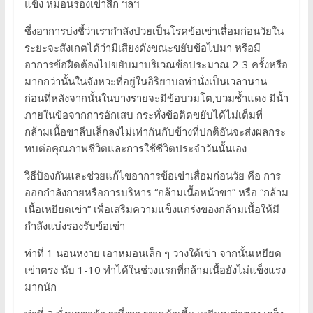
แข็ง หมอนรองเข่าสึก ฯลฯ
ซึ่งอาการบ่งชี้ว่าเรากำลังป่วยเป็นโรคข้อเข่าเสื่อมก่อนวัยใน
ระยะจะสังเกตได้ว่ามีเสียงดังขณะขยับข้อไปมา หรือมี
อาการข้อฝืดต้องไปขยับมาบริเวณข้อประมาณ 2-3 ครั้งหรือ
มากกว่านั้นในจังหวะที่อยู่ในอิริยาบถท่านั่งเป็นเวลานาน
ก่อนที่หลังจากนั้นในบางรายจะมีข้อบวมโต,บวมช้ำแดง มีน้ำ
ภายในข้อจากการอักเสบ กระทั่งข้อติดขยับได้ไม่เต็มที่
กล้ามเนื้อขาลีบเล็กลงไม่เท่ากันกับข้างที่ปกติอันจะส่งผลกระ
ทบต่อคุณภาพชีวิตและการใช้ชีวิตประจำวันนั้นเอง
วิธีป้องกันและช่วยแก้ไขอาการข้อเข่าเสื่อมก่อนวัย คือ การ
ออกกำลังกายหรือการบริหาร “กล้ามเนื้อหน้าขา” หรือ “กล้าม
เนื้อเหยียดเข่า” เพื่อเสริมความแข็งแกร่งของกล้ามเนื้อให้มี
กำลังแบ่งรองรับข้อเข่า
ท่าที่ 1 นอนหงาย เอาหมอนเล็ก ๆ วางใต้เข่า จากนั้นเหยียด
เข่าตรง นับ 1-10 ทำได้ในช่วงแรกที่กล้ามเนื้อยังไม่แข็งแรง
มากนัก